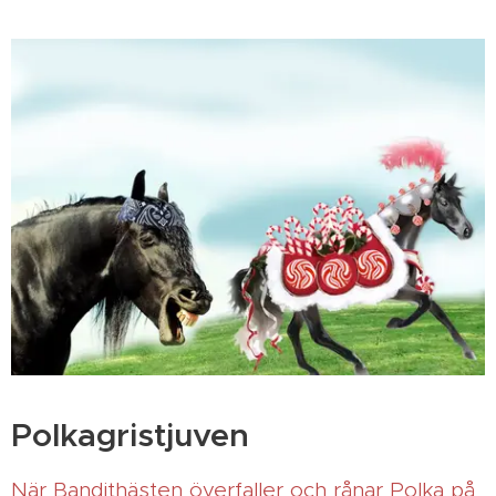
Polkagristjuven
När Bandithästen överfaller och rånar Polka på