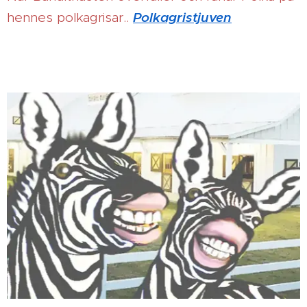
Polkagristjuven
hennes polkagrisar..